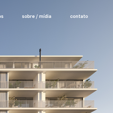
os
sobre / mídia
contato